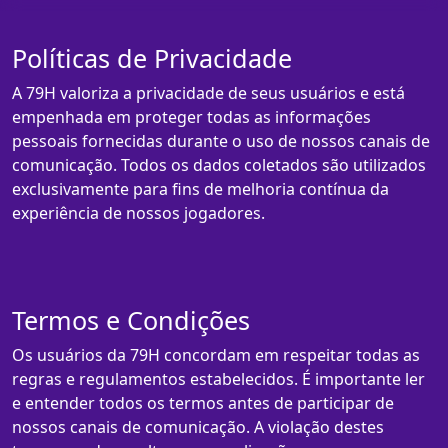
Políticas de Privacidade
A 79H valoriza a privacidade de seus usuários e está
empenhada em proteger todas as informações
pessoais fornecidas durante o uso de nossos canais de
comunicação. Todos os dados coletados são utilizados
exclusivamente para fins de melhoria contínua da
experiência de nossos jogadores.
Termos e Condições
Os usuários da 79H concordam em respeitar todas as
regras e regulamentos estabelecidos. É importante ler
e entender todos os termos antes de participar de
nossos canais de comunicação. A violação destes