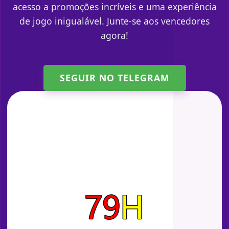
acesso a promoções incríveis e uma experiência
de jogo inigualável. Junte-se aos vencedores
agora!
SEGUIR NO TELEGRAM