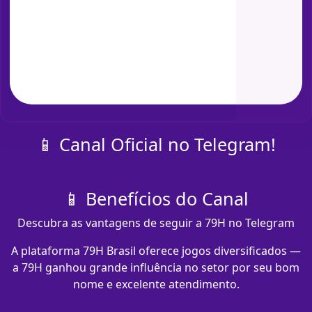
📱 Canal Oficial no Telegram!
📱 Benefícios do Canal
Descubra as vantagens de seguir a 79H no Telegram
A plataforma 79H Brasil oferece jogos diversificados —
a 79H ganhou grande influência no setor por seu bom
nome e excelente atendimento.