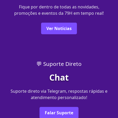
Fique por dentro de todas as novidades,
promoções e eventos da 79H em tempo real!
Ver Notícias
💬 Suporte Direto
Chat
Suporte direto via Telegram, respostas rápidas e
atendimento personalizado!
Falar Suporte