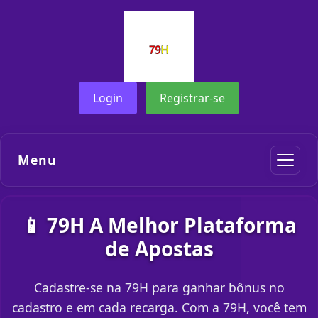
Login
Registrar-se
Menu
📱 79H A Melhor Plataforma
de Apostas
Cadastre-se na 79H para ganhar bônus no
cadastro e em cada recarga. Com a 79H, você tem