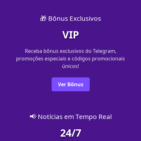
🎁 Bônus Exclusivos
VIP
Receba bônus exclusivos do Telegram,
promoções especiais e códigos promocionais
únicos!
Ver Bônus
📢 Notícias em Tempo Real
24/7