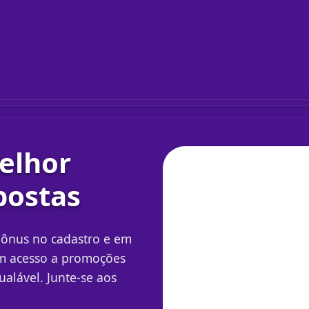
elhor
postas
ônus no cadastro e em
m acesso a promoções
ualável. Junte-se aos