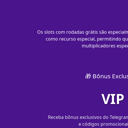
Os slots com rodadas grátis são especial
como recurso especial, permitindo qu
multiplicadores espe
🎁 Bônus Exclu
VIP
Receba bônus exclusivos do Telegra
e códigos promocionai