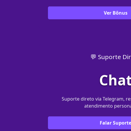
Ver Bônus
💬 Suporte Di
Cha
Suporte direto via Telegram, r
atendimento persona
Falar Suport