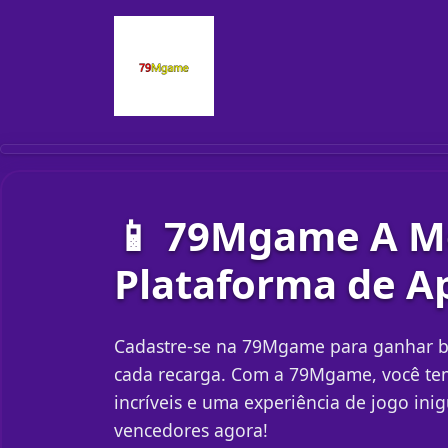
📱 79Mgame A M
Plataforma de A
Cadastre-se na 79Mgame para ganhar b
cada recarga. Com a 79Mgame, você te
incríveis e uma experiência de jogo inig
vencedores agora!