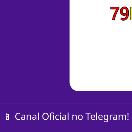
📱 Canal Oficial no Telegram!