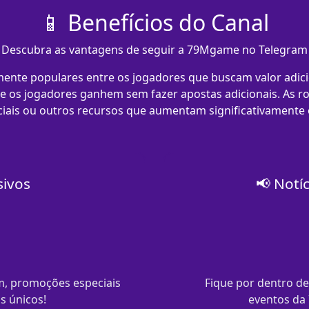
📱 Benefícios do Canal
Descubra as vantagens de seguir a 79Mgame no Telegram
mente populares entre os jogadores que buscam valor adici
e os jogadores ganhem sem fazer apostas adicionais. As r
ciais ou outros recursos que aumentam significativamente 
sivos
📢 Notí
m, promoções especiais
Fique por dentro d
s únicos!
eventos da