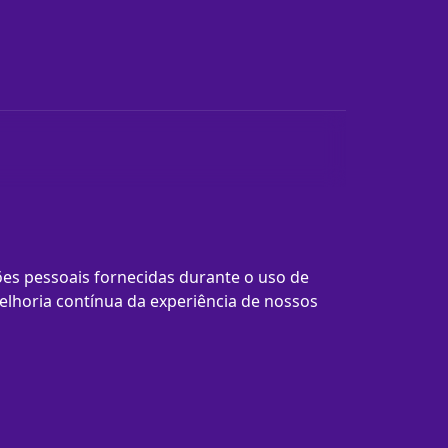
es pessoais fornecidas durante o uso de
elhoria contínua da experiência de nossos