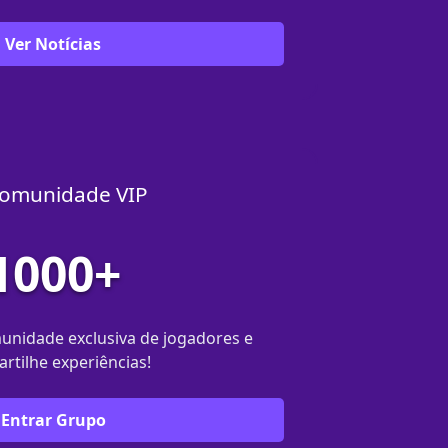
Ver Notícias
Comunidade VIP
1000+
unidade exclusiva de jogadores e
rtilhe experiências!
Entrar Grupo