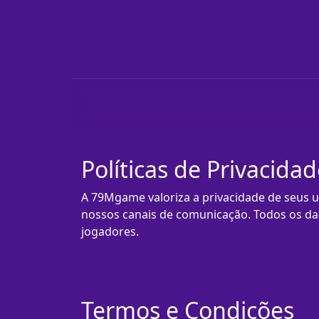
Políticas de Privacida
A 79Mgame valoriza a privacidade de seus 
nossos canais de comunicação. Todos os dad
jogadores.
Termos e Condições