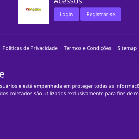
Acessos
Login
Registrar-se
Políticas de Privacidade
Termos e Condições
Sitemap
de
usuários e está empenhada em proteger todas as informaçõ
os coletados são utilizados exclusivamente para fins de m