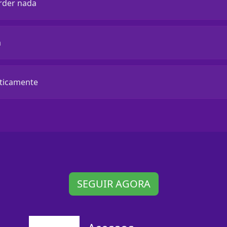
erder nada
a
aticamente
SEGUIR AGORA