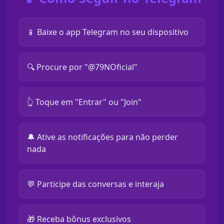
📱 Baixe o app Telegram no seu dispositivo
🔍 Procure por "@79NOficial"
👆 Toque em "Entrar" ou "Join"
🔔 Ative as notificações para não perder
nada
💬 Participe das conversas e interaja
🎁 Receba bônus exclusivos