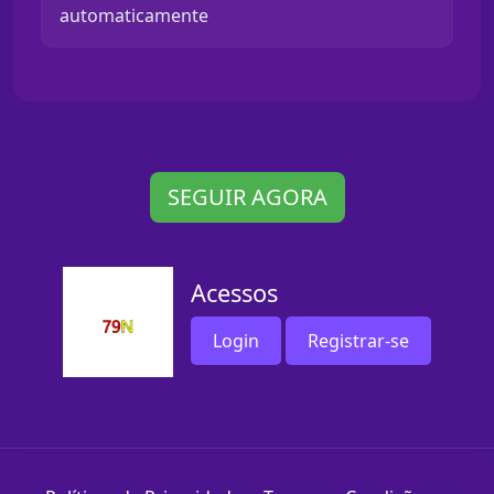
automaticamente
SEGUIR AGORA
Acessos
Login
Registrar-se