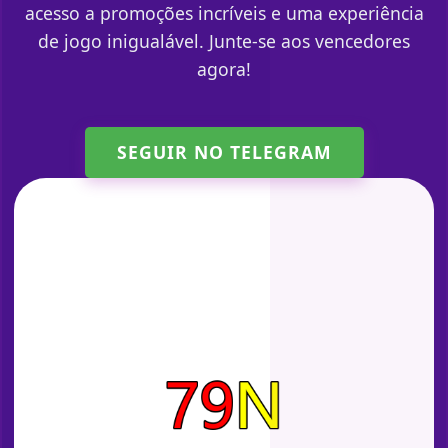
acesso a promoções incríveis e uma experiência
de jogo inigualável. Junte-se aos vencedores
agora!
SEGUIR NO TELEGRAM