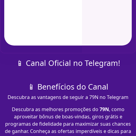
📱 Canal Oficial no Telegram!
📱 Benefícios do Canal
Descubra as vantagens de seguir a 79N no Telegram
Descubra as melhores promoções do
79N
, como
aproveitar bônus de boas-vindas, giros grátis e
programas de fidelidade para maximizar suas chances
de ganhar. Conheça as ofertas imperdíveis e dicas para