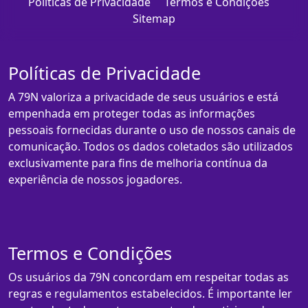
Políticas de Privacidade
Termos e Condições
Sitemap
Políticas de Privacidade
A 79N valoriza a privacidade de seus usuários e está
empenhada em proteger todas as informações
pessoais fornecidas durante o uso de nossos canais de
comunicação. Todos os dados coletados são utilizados
exclusivamente para fins de melhoria contínua da
experiência de nossos jogadores.
Termos e Condições
Os usuários da 79N concordam em respeitar todas as
regras e regulamentos estabelecidos. É importante ler